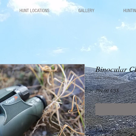
HUNT LOCATIONS
GALLERY
HUNTIN
Binocular
SKU: CP12x56
Precio
399,00 US$
Caracteristicas