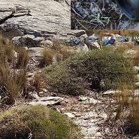
Las lunas de nuestros binoculares está
aumentan la transmisión de la luz en la
múltiples recubrimientos antirreflectant
aire. Los binoculares Chaku están sel
la entrada de humedad, polvo y sucie
binoculares están llenos de gas nitróg
usan en áreas de alta humedad o cambio
binoculares Chaku está recubierto co
una superficie firme para sostener inc
ofrecen alta calidad a un precio razon