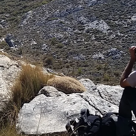
: 12x56mm
000 m): 96 m
.5º
: 4.7 mm
 regulador de enfoque de doble núcleo
prismático: BAK4
 recubrimientos dieléctricos para alta
ntos antirreflectantes
rica
ógeno
agua y a prueba de niebla
e goma resistente
 mate y verde oliva mate.
sión
ico y bloqueo