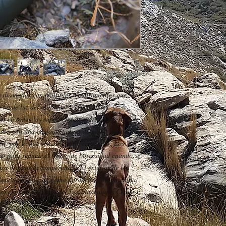
Aumentar diámetro
Campo de visión (1
Ángulo de campo: 5
Salida de la pupila
Sistema de enfoque:
Material de vidrio 
Vidrio con múltiples
transmisión de luz.
múltiples recubrimie
n diseñadas con múltiples recubrimientos que
Sellado con junta tó
 tenue luz del atardecer y el amanecer, y
llenado de gas nitr
es en todas las superficies de vidrio expuestas al
100% resistente al 
lados con una empaquetadura de goma para evitar
Armadura exterior d
dad, por lo que son 100% impermeables. Los
Disponible en negro
eno para reducir el riesgo de borrosidad cuando se
Amplio campo de vi
s bruscos de temperatura. El exterior de los
Blinders pivote cón
n una armadura de goma duradera y proporciona
luso cuando está mojado. Los binoculares Chaku
able.